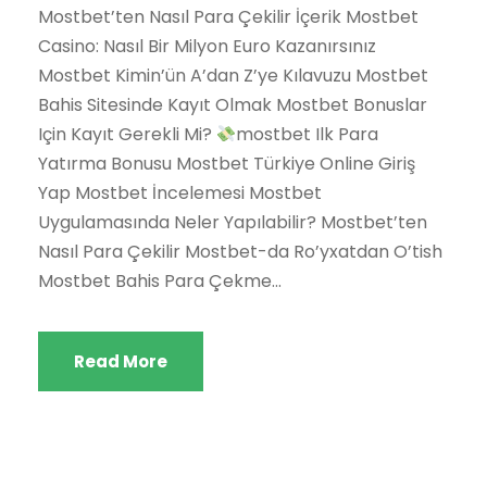
Mostbet’ten Nasıl Para Çekilir İçerik Mostbet
Casino: Nasıl Bir Milyon Euro Kazanırsınız
Mostbet Kimin’ün A’dan Z’ye Kılavuzu Mostbet
Bahis Sitesinde Kayıt Olmak Mostbet Bonuslar
Için Kayıt Gerekli Mi?
mostbet Ilk Para
Yatırma Bonusu Mostbet Türkiye Online Giriş
Yap Mostbet İncelemesi Mostbet
Uygulamasında Neler Yapılabilir? Mostbet’ten
Nasıl Para Çekilir Mostbet-da Ro’yxatdan O’tish
Mostbet Bahis Para Çekme...
Read More