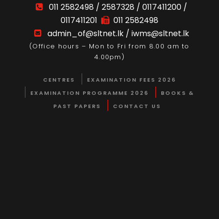
011 2582498 / 2587328 / 0117411200 /
0117411201
011 2582498
admin_of@sltnet.lk / iwms@sltnet.lk
(Office hours – Mon to Fri from 8.00 am to
4.00pm)
CENTRES
EXAMINATION FEES 2026
EXAMINATION PROGRAMME 2026
BOOKS &
PAST PAPERS
CONTACT US