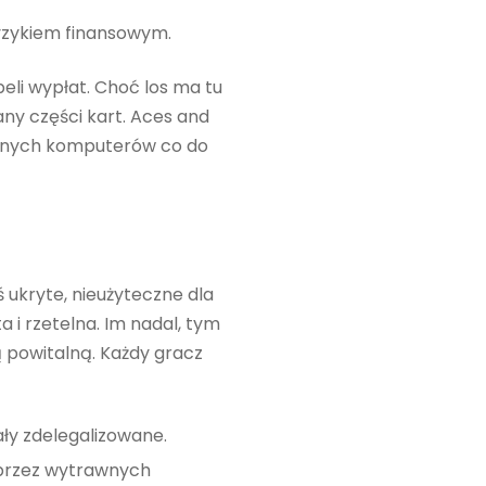
yzykiem finansowym.
eli wypłat. Choć los ma tu
ny części kart. Aces and
różnych komputerów co do
ś ukryte, nieużyteczne dla
 i rzetelna. Im nadal, tym
 powitalną. Każdy gracz
ały zdelegalizowane.
 przez wytrawnych