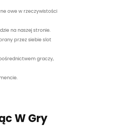
ne owe w rzeczywistości
ie na naszej stronie.
rany przez siebie slot
 pośrednictwem graczy,
mencie.
jąc W Gry